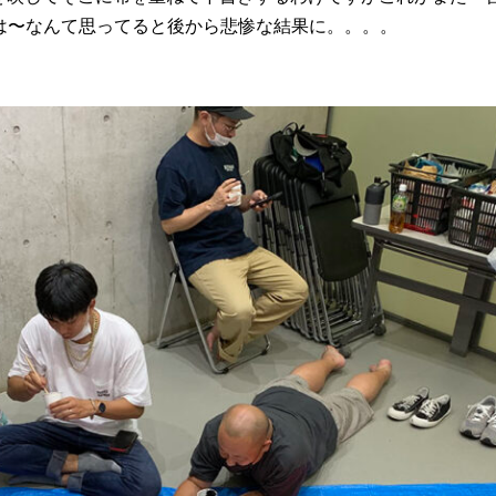
レは〜なんて思ってると後から悲惨な結果に。。。。