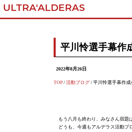
ULTRA'ALDERAS
平川怜選手幕作
2022年8月26⽇
TOP
/
活動ブログ
/
平川怜選手幕作成
もう八月も終わり、みなさん宿題
どうも、今週もアルデラス活動ブ