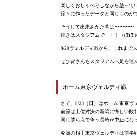
楽しくおしゃべりしながら塗って
徐々に作ったデータと同じものが
そうして出来あがた幕は〜〜〜〜
続きはスタジアムで！！！（ほぼ
8/28ヴェルディ戦から、これま
ぜひ皆さんもスタジアムへ足を運
ホーム東京ヴェルディ戦
さて、8/28（日）はホーム 東京
前節は上位対決の新潟に悔しい敗
同じ勝ち点で争う長崎が中止にな
今節の相手東京ヴェルディは前半戦