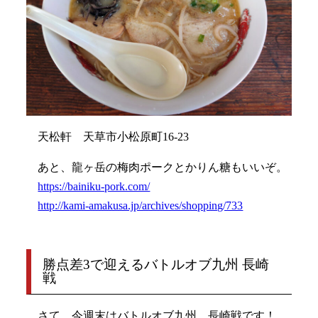
天松軒 天草市小松原町16-23
あと、龍ヶ岳の梅肉ポークとかりん糖もいいぞ。
https://bainiku-pork.com/
http://kami-amakusa.jp/archives/shopping/733
勝点差3で迎えるバトルオブ九州 長崎
戦
さて、今週末はバトルオブ九州、長崎戦です！