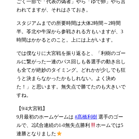
ごく一部で「代表の偽者」やら「ゆで卵」やら言
われてますが、それはさておき。
スタジアムまでの所要時間は大体2時間～2時間
半。苓北や牛深から参戦される方もいますが、3
時間はかかるとのこと。上には上がいます。
では僕なりに大宮戦を振り返ると、「利樹のゴー
ルに繋がった一連のパス回しも各選手の動き出し
も全てが絶妙のタイミング。どれかが少しでも狂
うと決まらなかったかもしれない。よく決め
た！」と思います。無失点で勝てたのも大きいで
すね。
【9/4大宮戦】
9月最初のホームゲームは
#髙橋利樹
選手のゴー
ルで、2試合連続の1-0無失点勝利
ホームでは5
連勝となりました