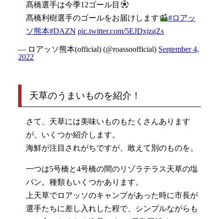
髙橋選手は今季12ゴール目
髙橋利樹選手のゴールをお届けします
#ロアッ
ソ熊本
#DAZN
pic.twitter.com/5EJDxjzgZs
— ロアッソ熊本(official) (@roassoofficial)
September 4,
2022
天草のうまいものを紹介！
さて、天草には美味いものもたくさんあります
が、いくつか紹介します。
海鮮が注目されがちですが、敢えて別のものを。
一つは5号橋と4号橋の間のリゾラテラス天草の塩
パン。種類もいくつかあります。
上天草でロアッソのキャンプがあった時に市長が
選手たちに差し入れした程で、シンプルながらも